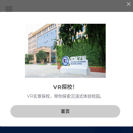
首页
关于我们
课程特色
使命愿景
学校团队
校园生活
课程体系
VR探校
升学与生涯规划
招生
校园环境
VR探校！
课余生活
学校动态
预约报名
VR实景探校，带你探索沉浸式体验校园。
考试须知
联系我们
熙视点
首页
申请指南
学校新闻
学生平台
工作机会
常见问题
商务合作
简体中文