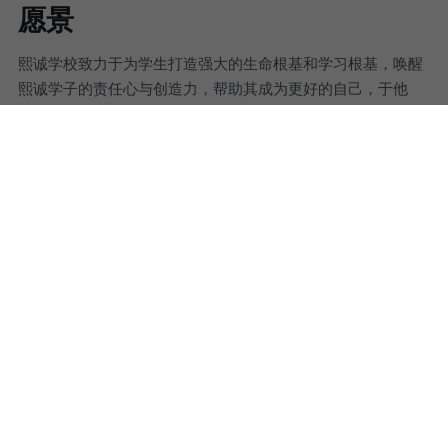
愿景
熙诚学校致力于为学生打造强大的生命根基和学习根基，唤醒
熙诚学子的责任心与创造力，帮助其成为更好的自己，于他
人、于社会有意义、有贡献，于自己有能获得幸福的能力。
然而，决定这份价值成功与否的关键在于文化归属感的培养，
因为它决定了一个人安身立命的坐标定位。一个高素质的复合
型人才的构成，要以国家的情怀为根基，国际视野来给养，构
建强大的人文世界观；同时要拥有深切的社会责任感与使命
感，并通过报效家国、反哺根系、传递能量，来真正实现社会
与个人的价值。