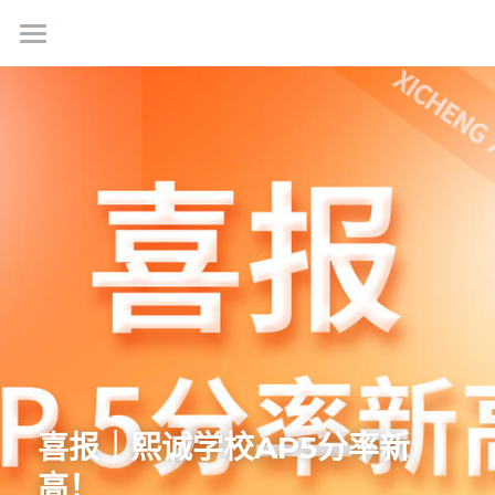
首页
关于我们
课程特色
使命愿景
学校团队
校园生活
课程体系
VR探校
升学与生涯规划
招生
校园环境
课余生活
学校动态
预约报名
考试须知
联系我们
熙视点
申请指南
学校新闻
学生平台
工作机会
喜报｜熙诚学校AP5分率新
高！
常见问题
商务合作
简体中文