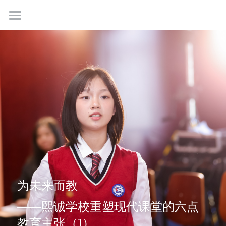
首页
关于我们
课程特色
使命愿景
学校团队
校园生活
课程体系
VR探校
升学与生涯规划
招生
校园环境
课余生活
学校动态
预约报名
考试须知
联系我们
熙视点
为未来而教
申请指南
学校新闻
学生平台
工作机会
——熙诚学校重塑现代课堂的六点
教育主张（1）
常见问题
商务合作
简体中文