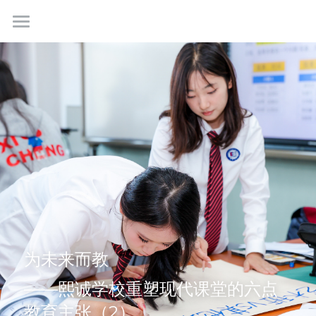
首页
关于我们
课程特色
使命愿景
学校团队
校园生活
课程体系
VR探校
升学与生涯规划
招生
校园环境
课余生活
学校动态
预约报名
考试须知
联系我们
熙视点
为未来而教
申请指南
学校新闻
学生平台
工作机会
——熙诚学校重塑现代课堂的六点
教育主张（2）
常见问题
商务合作
简体中文